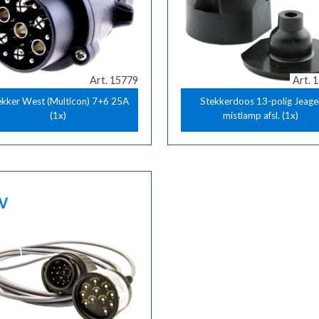
Art. 15779
Art. 
ekker West (Multicon) 7+6 25A
Stekkerdoos 13-polig Jeage
(1x)
mistlamp afsl. (1x)