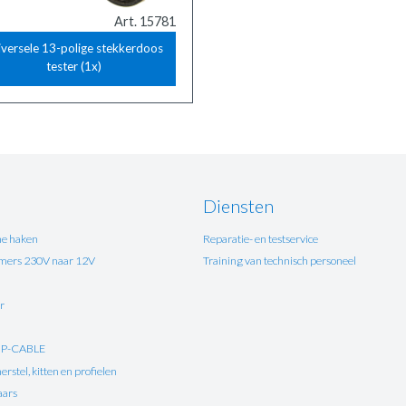
Art. 15781
iversele 13-polige stekkerdoos
tester (1x)
Diensten
e haken
Reparatie- en testservice
ers 230V naar 12V
Training van technisch personeel
r
UP-CABLE
rstel, kitten en profielen
aars