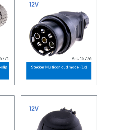
15771
Art. 15776
polig
Stekker Multicon oud model (1x)