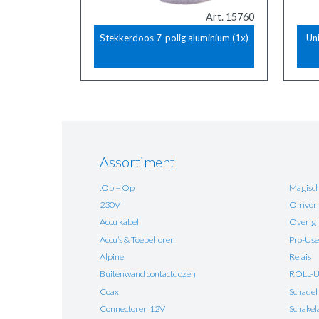
Art. 15760
Stekkerdoos 7-polig aluminium (1x)
Un
Assortiment
.Op = Op
Magisch
230V
Omvorm
Accu kabel
Overig
Accu’s & Toebehoren
Pro-Use
Alpine
Relais
Buitenwand contactdozen
ROLL-
Coax
Schadehe
Connectoren 12V
Schakel