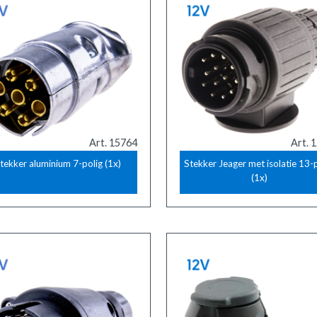
Art. 15764
Art. 
tekker aluminium 7-polig (1x)
Stekker Jeager met isolatie 13-
(1x)