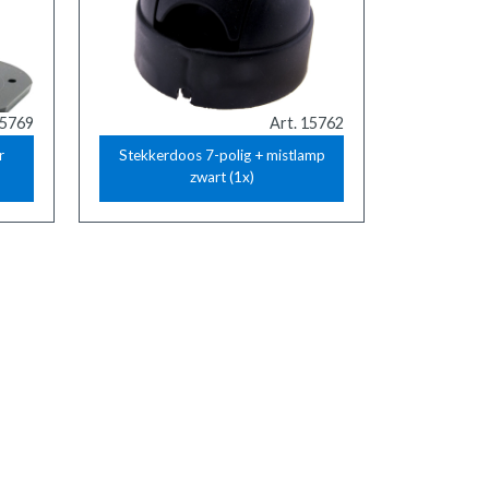
15769
Art. 15762
r
Stekkerdoos 7-polig + mistlamp
zwart (1x)