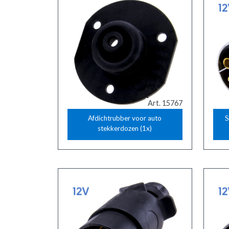
Art. 15767
Afdichtrubber voor auto
S
stekkerdozen (1x)