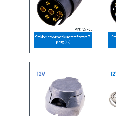
Art. 15765
Stekker stootvast kunststof zwart 7-
St
polig (1x)