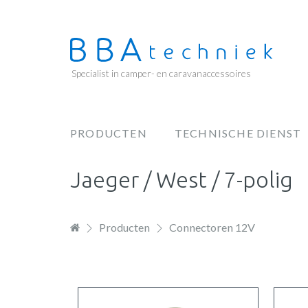
Overslaan
en
naar
de
Specialist in camper- en caravanaccessoires
inhoud
gaan
PRODUCTEN
TECHNISCHE DIENST
Hoofdnavigatie
Jaeger / West / 7-polig
Producten
Connectoren 12V