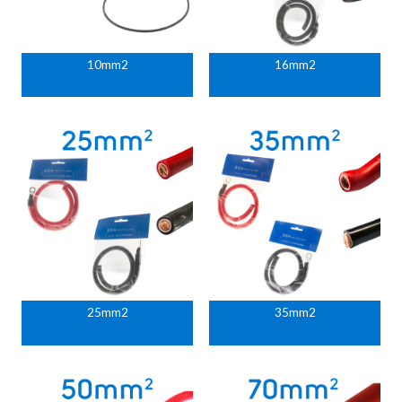
10mm2
16mm2
25mm2
35mm2