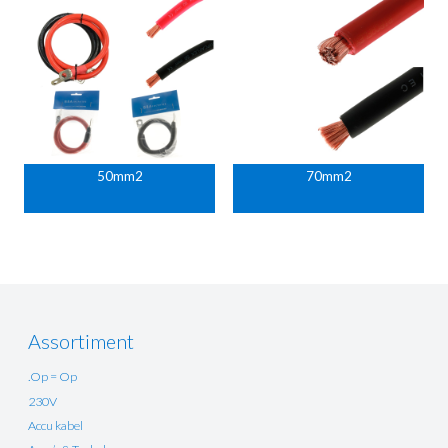
50mm2
70mm2
Assortiment
.Op = Op
230V
Accu kabel