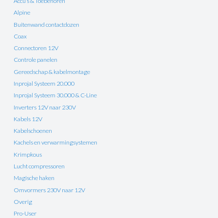
Accu’s & Toebehoren
Alpine
Buitenwand contactdozen
Coax
Connectoren 12V
Controle panelen
Gereedschap & kabelmontage
Inprojal Systeem 20.000
Inprojal Systeem 30.000 & C-Line
Inverters 12V naar 230V
Kabels 12V
Kabelschoenen
Kachels en verwarmingsystemen
Krimpkous
Lucht compressoren
Magische haken
Omvormers 230V naar 12V
Overig
Pro-User