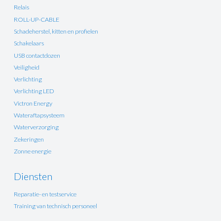
Relais
ROLL-UP-CABLE
Schadeherstel, kitten en profielen
Schakelaars
USB contactdozen
Veiligheid
Verlichting
Verlichting LED
Victron Energy
Wateraftapsysteem
Waterverzorging
Zekeringen
Zonne energie
Diensten
Reparatie- en testservice
Training van technisch personeel