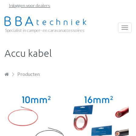
Overslaan
Inloggen voor dealers
en
naar
de
Togg
Specialist in camper- en caravanaccessoires
inhoud
navi
gaan
Accu kabel
Producten