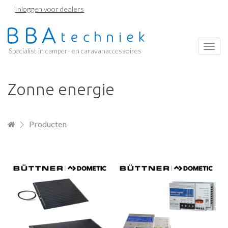
Overslaan
Inloggen voor dealers
en
naar
de
Togg
Specialist in camper- en caravanaccessoires
inhoud
navi
gaan
Zonne energie
Producten