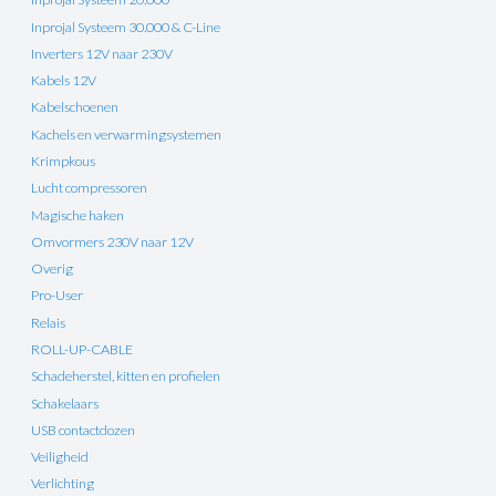
Inprojal Systeem 30.000 & C-Line
Inverters 12V naar 230V
Kabels 12V
Kabelschoenen
Kachels en verwarmingsystemen
Krimpkous
Lucht compressoren
Magische haken
Omvormers 230V naar 12V
Overig
Pro-User
Relais
ROLL-UP-CABLE
Schadeherstel, kitten en profielen
Schakelaars
USB contactdozen
Veiligheid
Verlichting