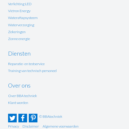
Verlichting LED
Victron Energy
Wateraftapsysteem
Waterverzorging
Zekeringen
Zonne energie
Diensten
Reparatie- en testservice
Training van technisch personeel
Over ons
Over BBA techniek
Klant worden
© BBAtechniek
Privacy
Disclaimer
Algemene voorwaarden