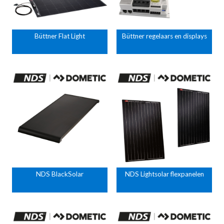
Büttner Flat Light
Büttner regelaars en displays
NDS BlackSolar
NDS Lightsolar flexpanelen