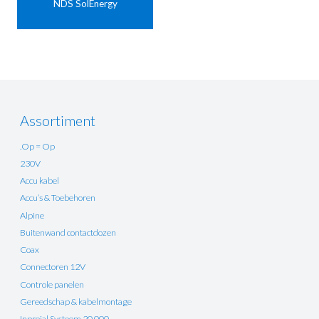
NDS SolEnergy
Assortiment
.Op = Op
230V
Accu kabel
Accu’s & Toebehoren
Alpine
Buitenwand contactdozen
Coax
Connectoren 12V
Controle panelen
Gereedschap & kabelmontage
Inprojal Systeem 20.000