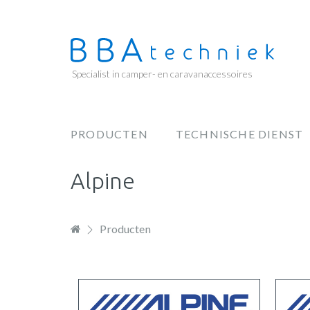
Overslaan
en
naar
de
Specialist in camper- en caravanaccessoires
inhoud
gaan
PRODUCTEN
TECHNISCHE DIENST
Hoofdnavigatie
Alpine
Producten