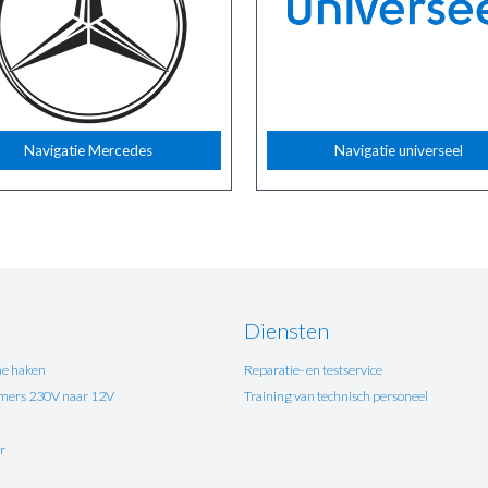
Navigatie Mercedes
Navigatie universeel
Diensten
e haken
Reparatie- en testservice
ers 230V naar 12V
Training van technisch personeel
r