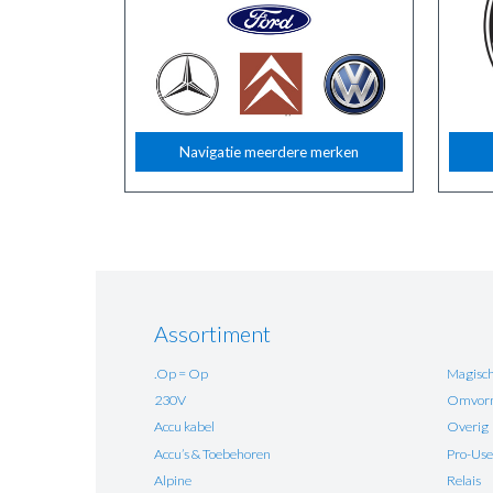
Navigatie meerdere merken
Assortiment
.Op = Op
Magisch
230V
Omvorm
Accu kabel
Overig
Accu’s & Toebehoren
Pro-Use
Alpine
Relais