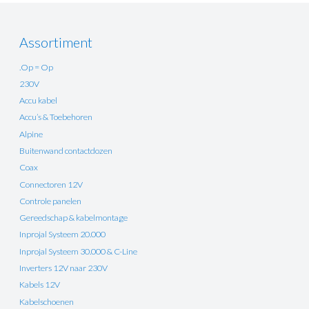
Assortiment
.Op = Op
230V
Accu kabel
Accu’s & Toebehoren
Alpine
Buitenwand contactdozen
Coax
Connectoren 12V
Controle panelen
Gereedschap & kabelmontage
Inprojal Systeem 20.000
Inprojal Systeem 30.000 & C-Line
Inverters 12V naar 230V
Kabels 12V
Kabelschoenen