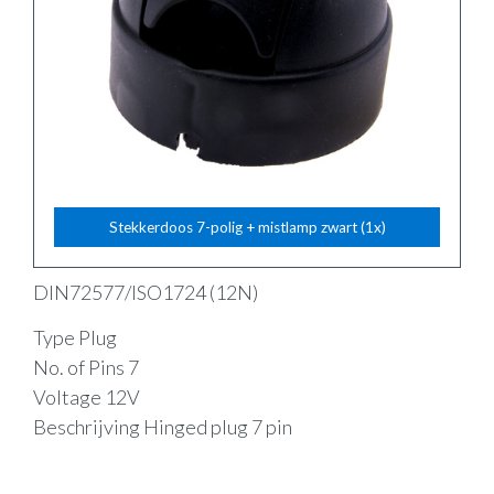
Stekkerdoos 7-polig + mistlamp zwart (1x)
DIN72577/ISO1724 (12N)
Type Plug
No. of Pins 7
Voltage 12V
Beschrijving Hinged plug 7 pin