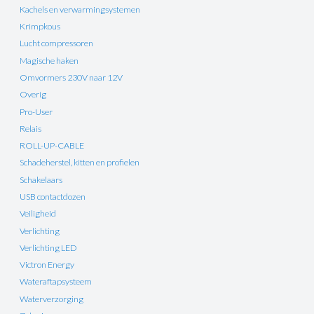
Kachels en verwarmingsystemen
Krimpkous
Lucht compressoren
Magische haken
Omvormers 230V naar 12V
Overig
Pro-User
Relais
ROLL-UP-CABLE
Schadeherstel, kitten en profielen
Schakelaars
USB contactdozen
Veiligheid
Verlichting
Verlichting LED
Victron Energy
Wateraftapsysteem
Waterverzorging