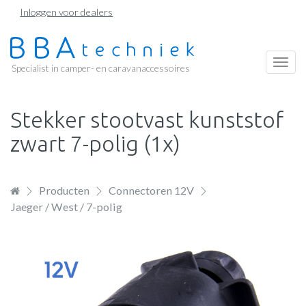
Overslaan
Inloggen voor dealers
en
naar
de
Togg
Specialist in camper- en caravanaccessoires
inhoud
navi
gaan
Stekker stootvast kunststof
zwart 7-polig (1x)
Producten
Connectoren 12V
Jaeger / West / 7-polig