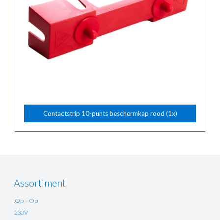
Contactstrip 10-punts beschermkap rood (1x)
Assortiment
.Op = Op
230V