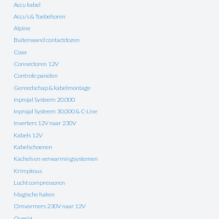
Accu kabel
Accu’s & Toebehoren
Alpine
Buitenwand contactdozen
Coax
Connectoren 12V
Controle panelen
Gereedschap & kabelmontage
Inprojal Systeem 20.000
Inprojal Systeem 30.000 & C-Line
Inverters 12V naar 230V
Kabels 12V
Kabelschoenen
Kachels en verwarmingsystemen
Krimpkous
Lucht compressoren
Magische haken
Omvormers 230V naar 12V
Overig