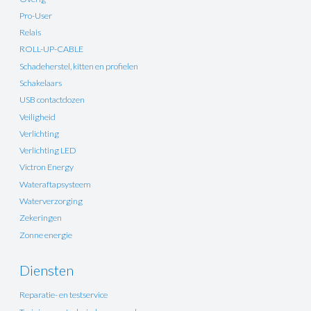
Pro-User
Relais
ROLL-UP-CABLE
Schadeherstel, kitten en profielen
Schakelaars
USB contactdozen
Veiligheid
Verlichting
Verlichting LED
Victron Energy
Wateraftapsysteem
Waterverzorging
Zekeringen
Zonne energie
Diensten
Reparatie- en testservice