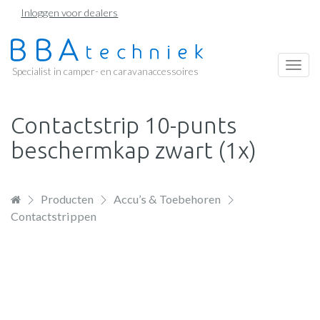
Overslaan
Inloggen voor dealers
en
naar
de
Togg
Specialist in camper- en caravanaccessoires
inhoud
navi
gaan
Contactstrip 10-punts
beschermkap zwart (1x)
Producten
Accu’s & Toebehoren
Contactstrippen