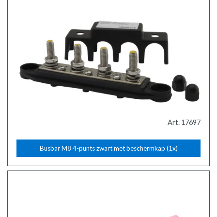
Art. 17697
Busbar M8 4-punts zwart met beschermkap (1x)