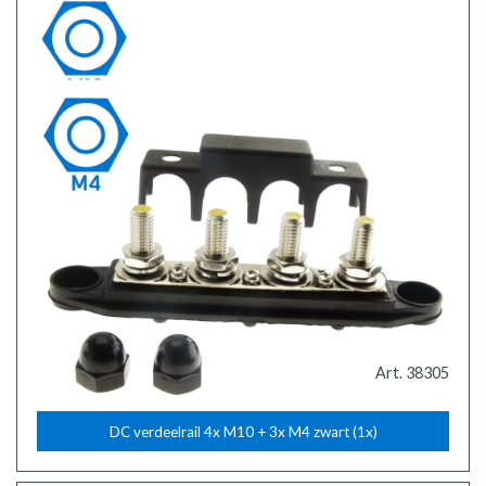
Art. 38305
DC verdeelrail 4x M10 + 3x M4 zwart (1x)