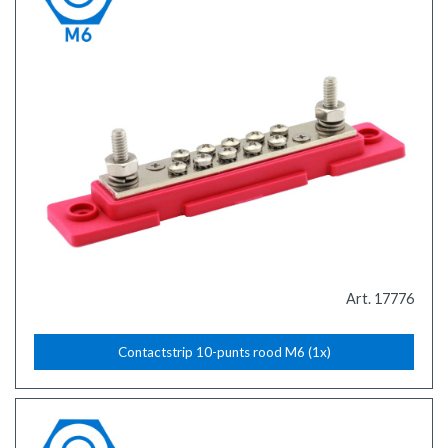
Art. 17776
Contactstrip 10-punts rood M6 (1x)