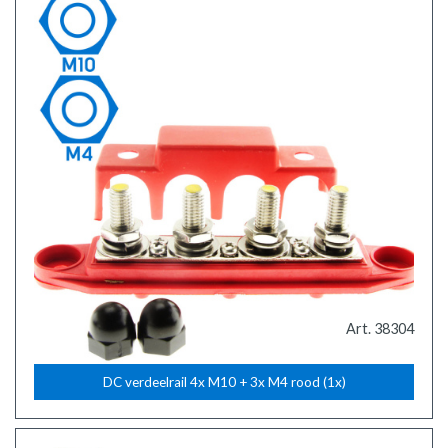
Art. 38304
DC verdeelrail 4x M10 + 3x M4 rood (1x)