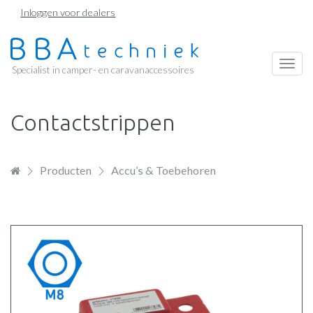
Overslaan
Inloggen voor dealers
en
naar
de
Togg
Specialist in camper- en caravanaccessoires
inhoud
navi
gaan
Contactstrippen
Producten
Accu’s & Toebehoren