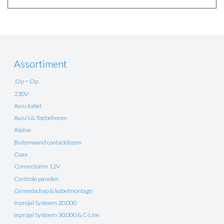
Assortiment
.Op = Op
230V
Accu kabel
Accu’s & Toebehoren
Alpine
Buitenwand contactdozen
Coax
Connectoren 12V
Controle panelen
Gereedschap & kabelmontage
Inprojal Systeem 20.000
Inprojal Systeem 30.000 & C-Line