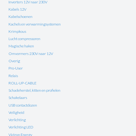
Inverters 12V naar 230V
Kabels 12V
Kabelschoenen
Kachels en verwarmingsystemen
Krimpkous
Lucht compressoren
Magische haken
Omvormers 230V naar 12V
Overig
Pro-User
Relais
ROLL-UP-CABLE
Schadeherstel, kitten en profielen
Schakelaars
USB contactdozen
Veiligheid
Verlichting
Verlichting LED
Victron Energy