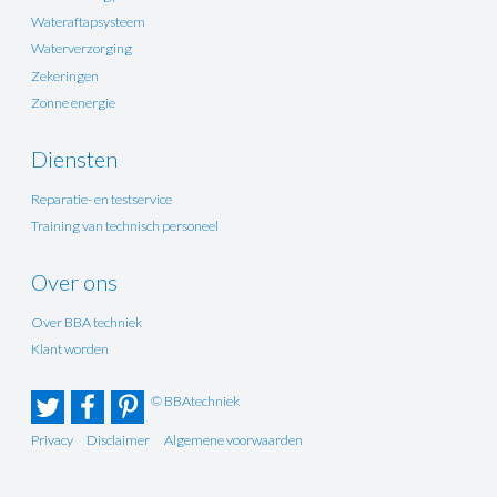
Wateraftapsysteem
Waterverzorging
Zekeringen
Zonne energie
Diensten
Reparatie- en testservice
Training van technisch personeel
Over ons
Over BBA techniek
Klant worden
© BBAtechniek
Privacy
Disclaimer
Algemene voorwaarden