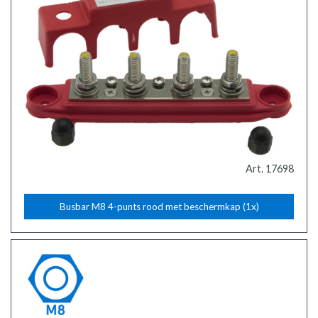
Art. 17698
Busbar M8 4-punts rood met beschermkap (1x)