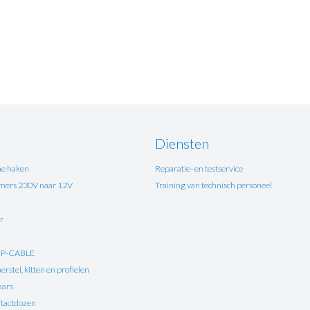
Diensten
e haken
Reparatie- en testservice
ers 230V naar 12V
Training van technisch personeel
r
UP-CABLE
rstel, kitten en profielen
aars
tactdozen