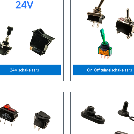
24V schakelaars
On-Off tuimelschakelaars