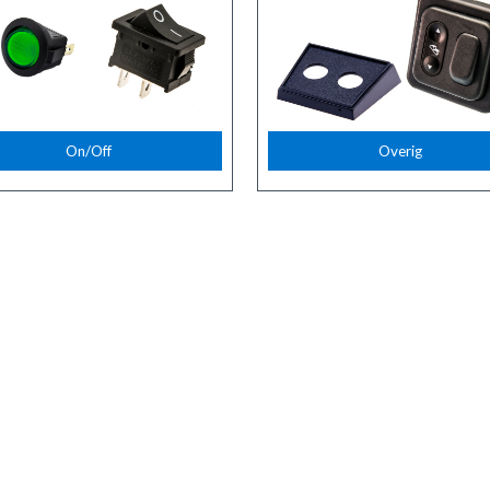
On/Off
Overig