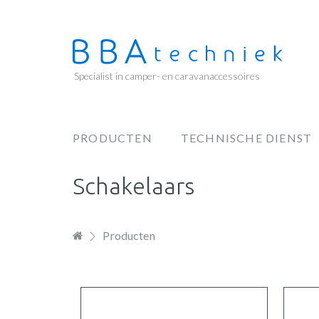
Overslaan
en
naar
de
Specialist in camper- en caravanaccessoires
inhoud
gaan
PRODUCTEN
TECHNISCHE DIENST
Hoofdnavigatie
Schakelaars
Producten