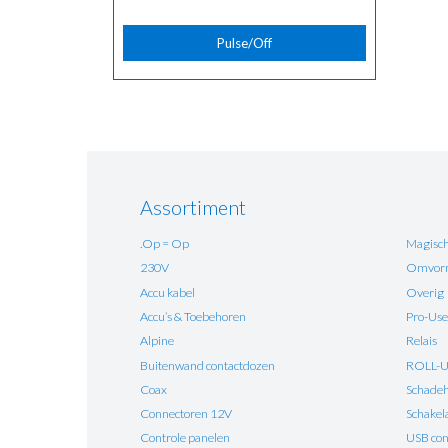
Pulse/Off
Assortiment
.Op = Op
Magisch
230V
Omvorm
Accu kabel
Overig
Accu’s & Toebehoren
Pro-Use
Alpine
Relais
Buitenwand contactdozen
ROLL-
Coax
Schadehe
Connectoren 12V
Schakel
Controle panelen
USB con