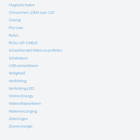
Magische haken
Omvormers 230V naar 12V
Overig
Pro-User
Relais
ROLL-UP-CABLE
Schadeherstel, kitten en profielen
Schakelaars
USB contactdozen
Veiligheid
Verlichting
Verlichting LED
Victron Energy
Wateraftapsysteem
Waterverzorging
Zekeringen
Zonne energie