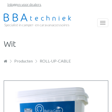
Overslaan
Inloggen voor dealers
en
naar
de
Togg
Specialist in camper- en caravanaccessoires
inhoud
navi
gaan
Wit
Producten
ROLL-UP-CABLE