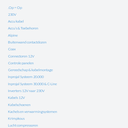
.Op = Op
230V
Accu kabel
Accu’s & Toebehoren
Alpine
Buitenwand contactdozen
Coax
Connectoren 12V
Controle panelen
Gereedschap & kabelmontage
Inprojal Systeem 20.000
Inprojal Systeem 30.000 & C-Line
Inverters 12V naar 230V
Kabels 12V
Kabelschoenen
Kachels en verwarmingsystemen
Krimpkous
Lucht compressoren