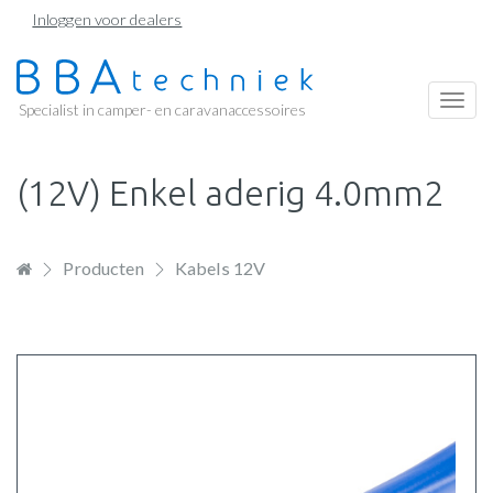
Overslaan
Inloggen voor dealers
en
naar
de
Togg
Specialist in camper- en caravanaccessoires
inhoud
navi
gaan
(12V) Enkel aderig 4.0mm2
Producten
Kabels 12V