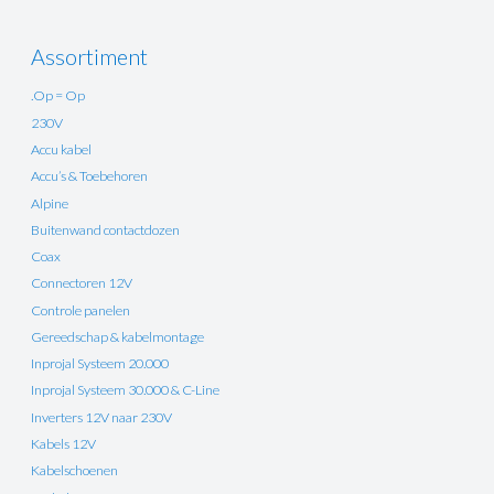
Assortiment
.Op = Op
230V
Accu kabel
Accu’s & Toebehoren
Alpine
Buitenwand contactdozen
Coax
Connectoren 12V
Controle panelen
Gereedschap & kabelmontage
Inprojal Systeem 20.000
Inprojal Systeem 30.000 & C-Line
Inverters 12V naar 230V
Kabels 12V
Kabelschoenen