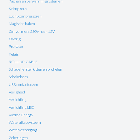
Kachels en verwarmingsystemen
Krimpkous
Lucht compressoren
Magische haken
Omvormers 230V naar 12V
Overig
Pro-User
Relais
ROLL-UP-CABLE
Schadeherstel, kitten en profielen
Schakelaars
USB contactdozen
Veiligheid
Verlichting
Verlichting LED
Victron Energy
Wateraftapsysteem
Waterverzorging
Zekeringen