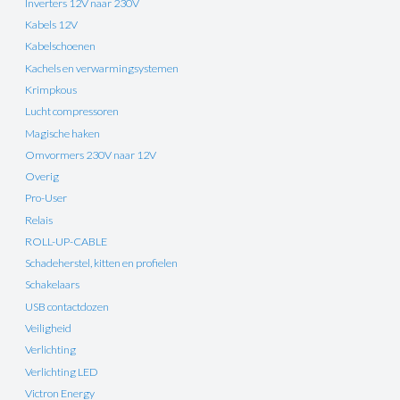
Inverters 12V naar 230V
Kabels 12V
Kabelschoenen
Kachels en verwarmingsystemen
Krimpkous
Lucht compressoren
Magische haken
Omvormers 230V naar 12V
Overig
Pro-User
Relais
ROLL-UP-CABLE
Schadeherstel, kitten en profielen
Schakelaars
USB contactdozen
Veiligheid
Verlichting
Verlichting LED
Victron Energy