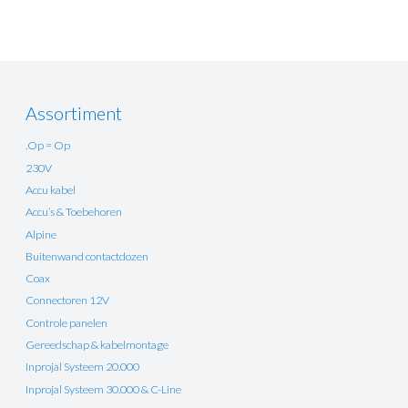
Assortiment
.Op = Op
230V
Accu kabel
Accu’s & Toebehoren
Alpine
Buitenwand contactdozen
Coax
Connectoren 12V
Controle panelen
Gereedschap & kabelmontage
Inprojal Systeem 20.000
Inprojal Systeem 30.000 & C-Line