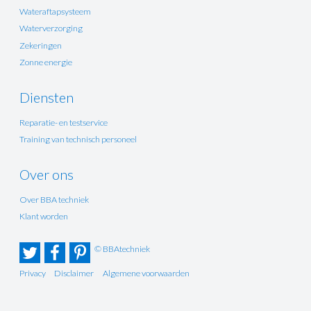
Wateraftapsysteem
Waterverzorging
Zekeringen
Zonne energie
Diensten
Reparatie- en testservice
Training van technisch personeel
Over ons
Over BBA techniek
Klant worden
© BBAtechniek
Privacy
Disclaimer
Algemene voorwaarden