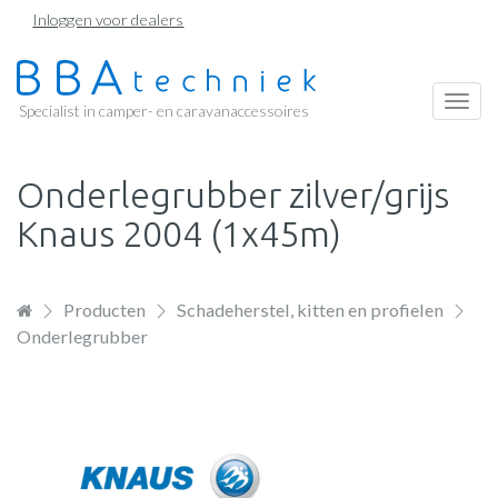
Overslaan
Inloggen voor dealers
en
naar
de
Togg
Specialist in camper- en caravanaccessoires
inhoud
navi
gaan
Onderlegrubber zilver/grijs
Knaus 2004 (1x45m)
Producten
Schadeherstel, kitten en profielen
Onderlegrubber