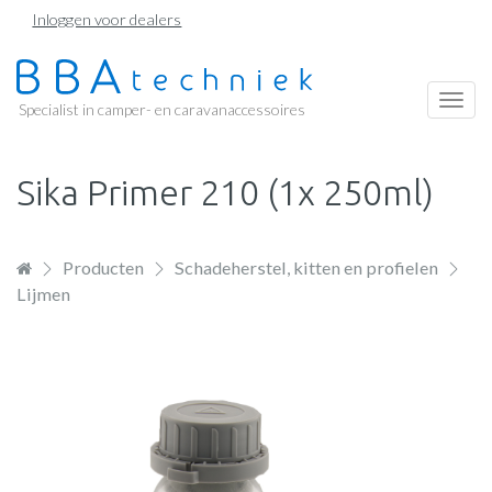
Overslaan
Inloggen voor dealers
en
naar
de
Togg
Specialist in camper- en caravanaccessoires
inhoud
navi
gaan
Sika Primer 210 (1x 250ml)
Producten
Schadeherstel, kitten en profielen
Lijmen