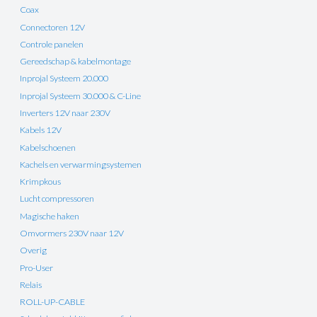
Coax
Connectoren 12V
Controle panelen
Gereedschap & kabelmontage
Inprojal Systeem 20.000
Inprojal Systeem 30.000 & C-Line
Inverters 12V naar 230V
Kabels 12V
Kabelschoenen
Kachels en verwarmingsystemen
Krimpkous
Lucht compressoren
Magische haken
Omvormers 230V naar 12V
Overig
Pro-User
Relais
ROLL-UP-CABLE