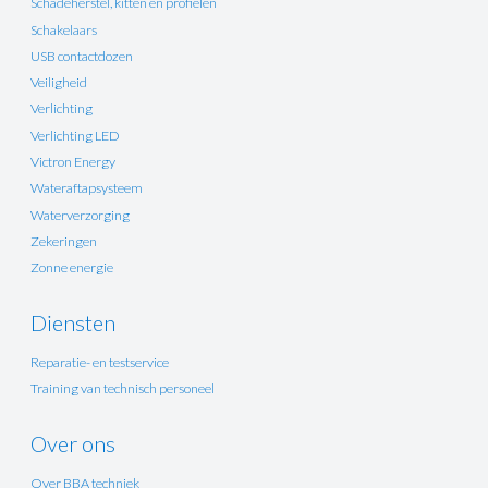
Schadeherstel, kitten en profielen
Schakelaars
USB contactdozen
Veiligheid
Verlichting
Verlichting LED
Victron Energy
Wateraftapsysteem
Waterverzorging
Zekeringen
Zonne energie
Diensten
Reparatie- en testservice
Training van technisch personeel
Over ons
Over BBA techniek