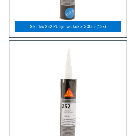
Sikaflex 252 PU lijm wit koker 300ml (12x)