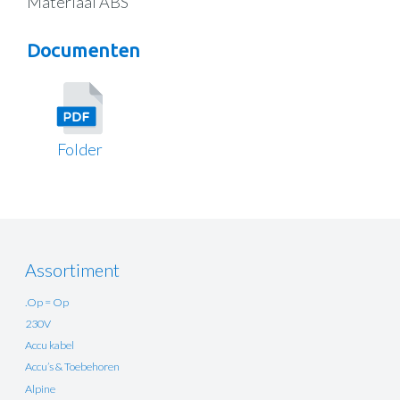
Materiaal ABS
Documenten
Folder
Assortiment
.Op = Op
230V
Accu kabel
Accu’s & Toebehoren
Alpine