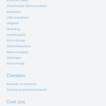
ROLL-UP-CABLE
Schadeherstel, kitten en profielen
Schakelaars
USB contactdozen
Veiligheid
Verlichting
Verlichting LED
Victron Energy
Wateraftapsysteem
Waterverzorging
Zekeringen
Zonne energie
Diensten
Reparatie- en testservice
Training van technisch personeel
Over ons