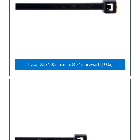
Tyrap 2.5x100mm max Ø 21mm zwart (100x)