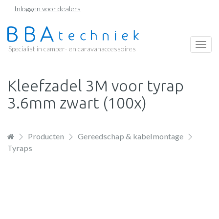
Overslaan
Inloggen voor dealers
en
naar
de
Togg
Specialist in camper- en caravanaccessoires
inhoud
navi
gaan
Kleefzadel 3M voor tyrap
3.6mm zwart (100x)
Producten
Gereedschap & kabelmontage
Tyraps