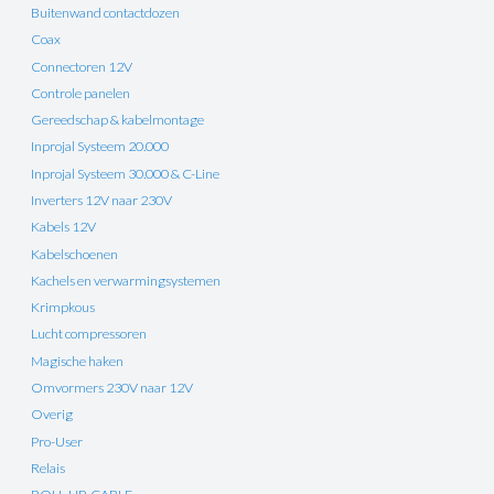
Buitenwand contactdozen
Coax
Connectoren 12V
Controle panelen
Gereedschap & kabelmontage
Inprojal Systeem 20.000
Inprojal Systeem 30.000 & C-Line
Inverters 12V naar 230V
Kabels 12V
Kabelschoenen
Kachels en verwarmingsystemen
Krimpkous
Lucht compressoren
Magische haken
Omvormers 230V naar 12V
Overig
Pro-User
Relais