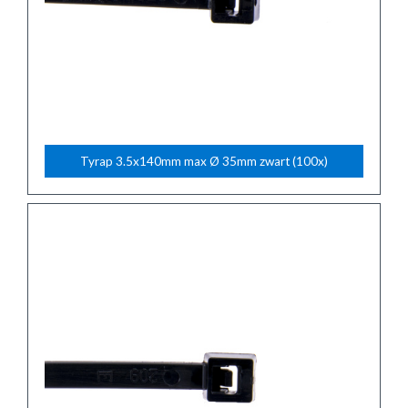
Tyrap 3.5x140mm max Ø 35mm zwart (100x)