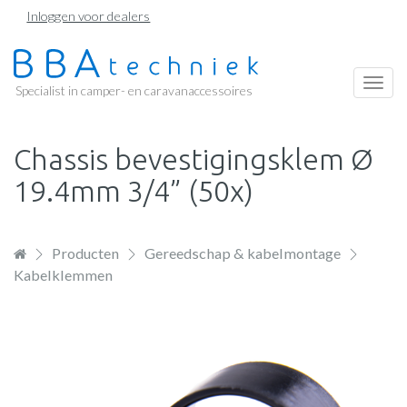
Overslaan
Inloggen voor dealers
en
naar
de
Togg
Specialist in camper- en caravanaccessoires
inhoud
navi
gaan
Chassis bevestigingsklem Ø
19.4mm 3/4” (50x)
Producten
Gereedschap & kabelmontage
Kabelklemmen