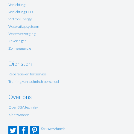
Verlichting
Verlichting LED
Victron Energy
Wateraftapsysteem
Waterverzorging
Zekeringen
Zonne energie
Diensten
Reparatie- en testservice
Training van technisch personeel
Over ons
Over BBA techniek
Klant worden
© BBAtechniek