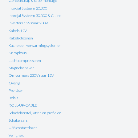
Gereedschap & kabelmontage
Inprojal Systeem 20.000
Inprojal Systeem 30.000 & C-Line
Inverters 12V naar 230V
Kabels 12V
Kabelschoenen
Kachels en verwarmingsystemen
Krimpkous
Lucht compressoren
Magische haken
Omvormers 230V naar 12V
Overig
Pro-User
Relais
ROLL-UP-CABLE
Schadeherstel, kitten en profielen
Schakelaars
USB contactdozen
Veiligheid