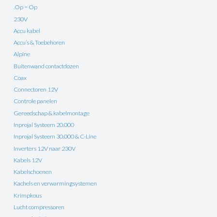
.Op = Op
230V
Accu kabel
Accu’s & Toebehoren
Alpine
Buitenwand contactdozen
Coax
Connectoren 12V
Controle panelen
Gereedschap & kabelmontage
Inprojal Systeem 20.000
Inprojal Systeem 30.000 & C-Line
Inverters 12V naar 230V
Kabels 12V
Kabelschoenen
Kachels en verwarmingsystemen
Krimpkous
Lucht compressoren