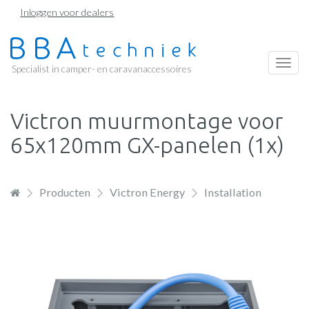
Overslaan
Inloggen voor dealers
en
naar
de
Togg
Specialist in camper- en caravanaccessoires
inhoud
navi
gaan
Victron muurmontage voor
65x120mm GX-panelen (1x)
Producten
Victron Energy
Installation