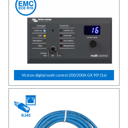
Victron digital multi control 200/200A GX 90º (1x)