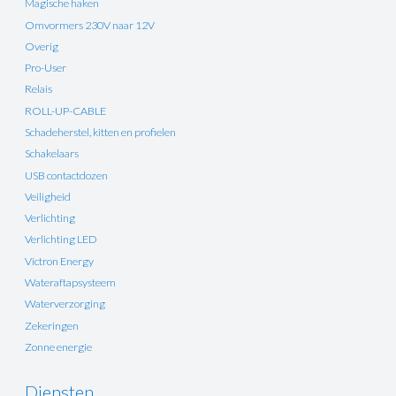
Magische haken
Omvormers 230V naar 12V
Overig
Pro-User
Relais
ROLL-UP-CABLE
Schadeherstel, kitten en profielen
Schakelaars
USB contactdozen
Veiligheid
Verlichting
Verlichting LED
Victron Energy
Wateraftapsysteem
Waterverzorging
Zekeringen
Zonne energie
Diensten