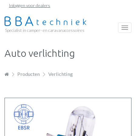
Overslaan
Inloggen voor dealers
en
naar
de
Togg
Specialist in camper- en caravanaccessoires
inhoud
navi
gaan
Auto verlichting
Producten
Verlichting