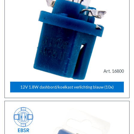
Art. 16800
12V 1.8W dashbord/koelkast verlichting blauw (10x)