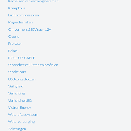
Kachels en verwarmingsystemen
Krimpkous
Lucht compressoren
Magische haken
Omvormers 230V naar 12V
Overig
Pro-User
Relais
ROLL-UP-CABLE
Schadeherstel, kitten en profielen
Schakelaars
USB contactdozen
Veiligheid
Verlichting
Verlichting LED
Victron Energy
Wateraftapsysteem
Waterverzorging
Zekeringen