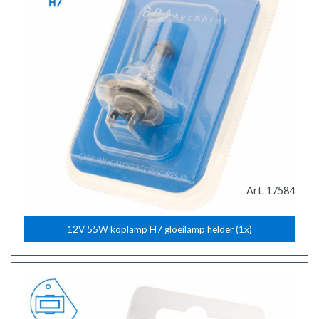
Art. 17584
12V 55W koplamp H7 gloeilamp helder (1x)