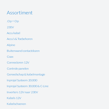
Assortiment
.Op = Op
230V
Accu kabel
Accu’s & Toebehoren
Alpine
Buitenwand contactdozen
Coax
Connectoren 12V
Controle panelen
Gereedschap & kabelmontage
Inprojal Systeem 20.000
Inprojal Systeem 30.000 & C-Line
Inverters 12V naar 230V
Kabels 12V
Kabelschoenen