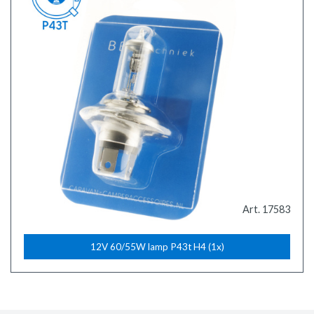
Art. 17583
12V 60/55W lamp P43t H4 (1x)