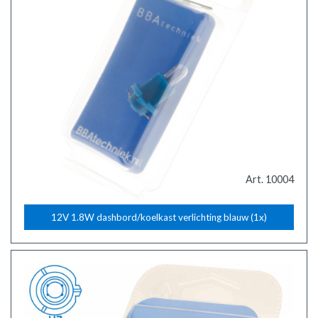
Art. 10004
12V 1.8W dashbord/koelkast verlichting blauw (1x)