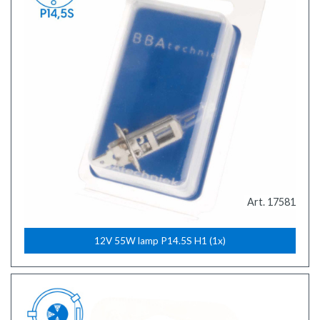
Art. 17581
12V 55W lamp P14.5S H1 (1x)