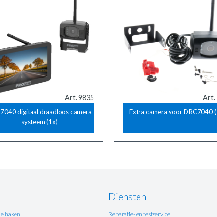
Art. 9835
Art.
040 digitaal draadloos camera
Extra camera voor DRC7040 (
systeem (1x)
Diensten
e haken
Reparatie- en testservice