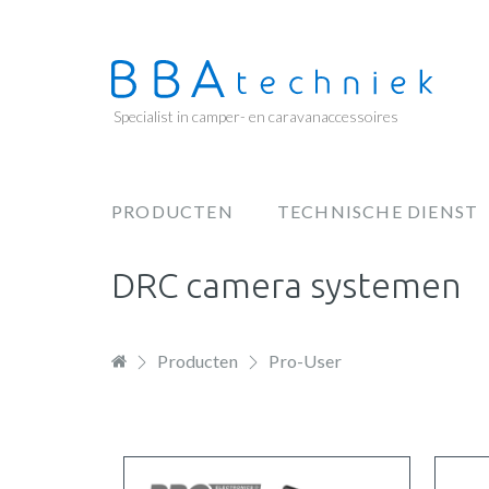
Overslaan
en
naar
de
Specialist in camper- en caravanaccessoires
inhoud
gaan
PRODUCTEN
TECHNISCHE DIENST
Hoofdnavigatie
DRC camera systemen
Producten
Pro-User