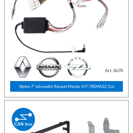
Art. 8678
Alpine 7” inbouwkit Renault Master KIT7REMA32 (1x)