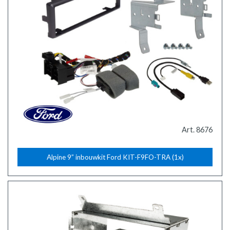
Art. 8676
Alpine 9” inbouwkit Ford KIT-F9FO-TRA (1x)