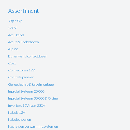
Assortiment
.Op = Op
230V
Accu kabel
Accu’s & Toebehoren
Alpine
Buitenwand contactdozen
Coax
Connectoren 12V
Controle panelen
Gereedschap & kabelmontage
Inprojal Systeem 20.000
Inprojal Systeem 30.000 & C-Line
Inverters 12V naar 230V
Kabels 12V
Kabelschoenen
Kachels en verwarmingsystemen