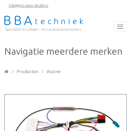
Overslaan
Inloggen voor dealers
en
naar
de
Togg
Specialist in camper- en caravanaccessoires
inhoud
navi
gaan
Navigatie meerdere merken
Producten
Alpine