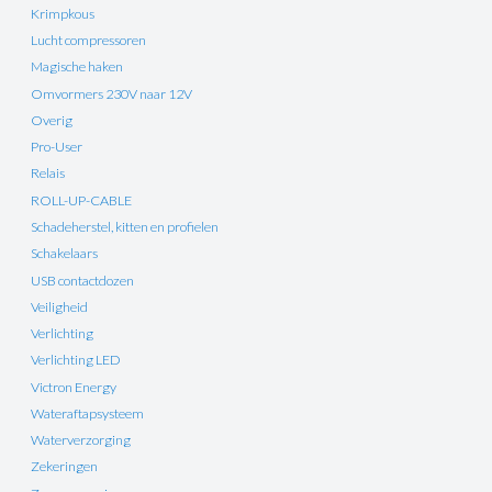
Krimpkous
Lucht compressoren
Magische haken
Omvormers 230V naar 12V
Overig
Pro-User
Relais
ROLL-UP-CABLE
Schadeherstel, kitten en profielen
Schakelaars
USB contactdozen
Veiligheid
Verlichting
Verlichting LED
Victron Energy
Wateraftapsysteem
Waterverzorging
Zekeringen