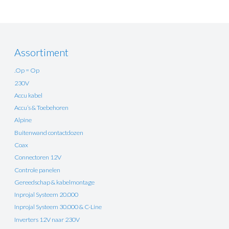
Assortiment
.Op = Op
230V
Accu kabel
Accu’s & Toebehoren
Alpine
Buitenwand contactdozen
Coax
Connectoren 12V
Controle panelen
Gereedschap & kabelmontage
Inprojal Systeem 20.000
Inprojal Systeem 30.000 & C-Line
Inverters 12V naar 230V