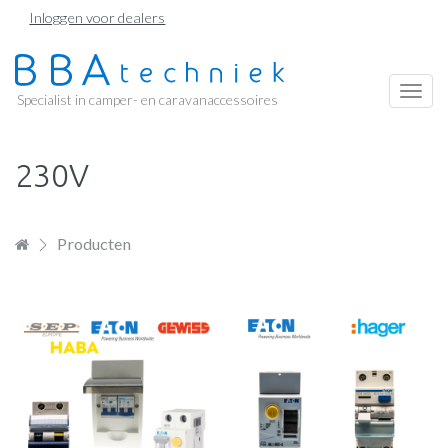
Overslaan
Inloggen voor dealers
en
naar
de
Togg
Specialist in camper- en caravanaccessoires
inhoud
navi
gaan
230V
Producten