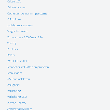
Kabels 12V
Kabelschoenen
Kachels en verwarmingsystemen
Krimpkous
Lucht compressoren
Magische haken
Omvormers 230V naar 12V
Overig
Pro-User
Relais
ROLL-UP-CABLE
Schadeherstel, kitten en profielen
Schakelaars
USB contactdozen
Veiligheid
Verlichting
Verlichting LED
Victron Energy
Wateraftapsysteem