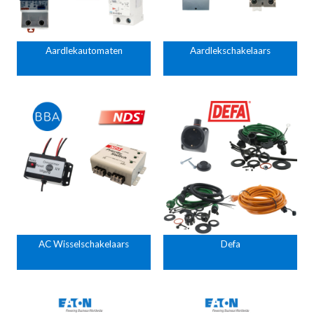
Aardlekautomaten
Aardlekschakelaars
AC Wisselschakelaars
Defa