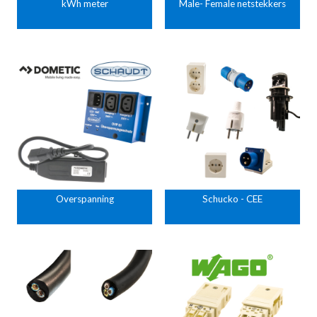
kWh meter
Male- Female netstekkers
Overspanning
Schucko - CEE