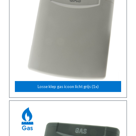
Losse klep gas icoon licht grijs (1x)