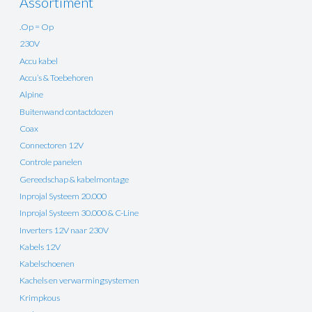
Assortiment
.Op = Op
230V
Accu kabel
Accu’s & Toebehoren
Alpine
Buitenwand contactdozen
Coax
Connectoren 12V
Controle panelen
Gereedschap & kabelmontage
Inprojal Systeem 20.000
Inprojal Systeem 30.000 & C-Line
Inverters 12V naar 230V
Kabels 12V
Kabelschoenen
Kachels en verwarmingsystemen
Krimpkous