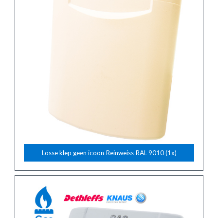
Losse klep geen icoon Reinweiss RAL 9010 (1x)