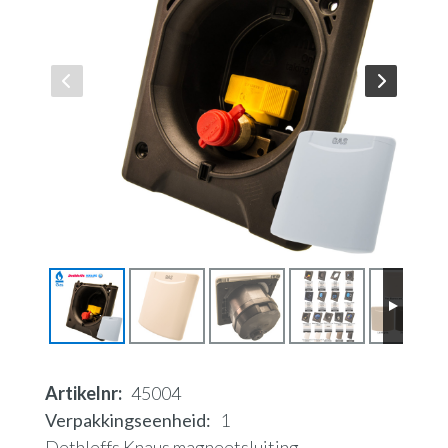
Artikelnr
45004
Verpakkingseenheid
1
Dethleffs Knaus magneetsluiting