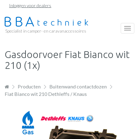
Overslaan
Inloggen voor dealers
en
naar
de
Togg
Specialist in camper- en caravanaccessoires
inhoud
navi
gaan
Gasdoorvoer Fiat Bianco wit
210 (1x)
Producten
Buitenwand contactdozen
Fiat Bianco wit 210 Dethleffs / Knaus