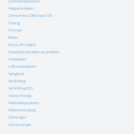
Lucht compressoren
Magische haken
Omvormers 230V naar 12V
Overig
Pro-User
Relais
ROLL-UP-CABLE
Schadeherstel, kitten en profielen
Schakelaars
USB contactdozen
Veiligheid
Verlichting
Verlichting LED
Victron Energy
Wateraftapsysteem
Waterverzorging
Zekeringen
Zonne energie