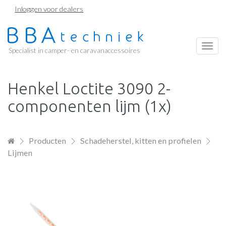
Overslaan
Inloggen voor dealers
en
naar
de
Togg
Specialist in camper- en caravanaccessoires
inhoud
navi
gaan
Henkel Loctite 3090 2-
componenten lijm (1x)
Producten
Schadeherstel, kitten en profielen
Lijmen