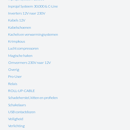
Inprojal Systeem 30.000 & C-Line
Inverters 12V naar 230V
Kabels 12V
Kabelschoenen
Kachels en verwarmingsystemen
Krimpkous
Lucht compressoren
Magische haken
Omvormers 230V naar 12V
Overig
Pro-User
Relais
ROLL-UP-CABLE
Schadeherstel, kitten en profielen
Schakelaars
USB contactdozen
Veiligheid
Verlichting