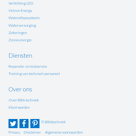
Verlichting LED
Victron Energy
Wateraftapsysteem
Waterverzorging
Zekeringen
Zonne energie
Diensten
Reparatie- en testservice
Training van technisch personeel
Over ons
Over BBA techniek
Klant worden
© BBAtechniek
Privacy
Disclaimer
Algemene voorwaarden