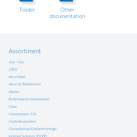
Folder
Other
documentation
Assortiment
.Op = Op
230V
Accu kabel
Accu’s & Toebehoren
Alpine
Buitenwand contactdozen
Coax
Connectoren 12V
Controle panelen
Gereedschap & kabelmontage
Inprojal Systeem 20.000