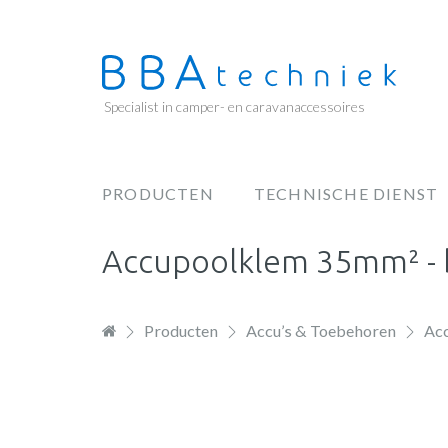
Overslaan
en
naar
de
Specialist in camper- en caravanaccessoires
inhoud
gaan
PRODUCTEN
TECHNISCHE DIENST
Hoofdnavigatie
Accupoolklem 35mm² - b
Producten
Accu’s & Toebehoren
Ac