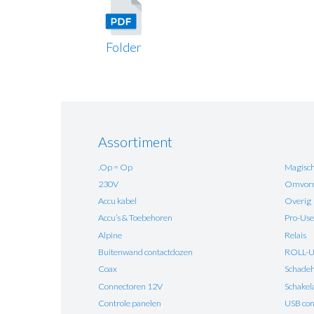
Folder
Assortiment
.Op = Op
Magisch
230V
Omvorm
Accu kabel
Overig
Accu’s & Toebehoren
Pro-Use
Alpine
Relais
Buitenwand contactdozen
ROLL-
Coax
Schadehe
Connectoren 12V
Schakel
Controle panelen
USB con