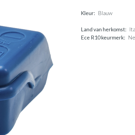
Kleur
Blauw
Land van herkomst
It
Ece R10 keurmerk
N