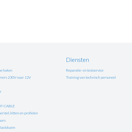
Diensten
e haken
Reparatie- en testservice
ers 230V naar 12V
Training van technisch personeel
r
UP-CABLE
rstel, kitten en profielen
aars
tactdozen