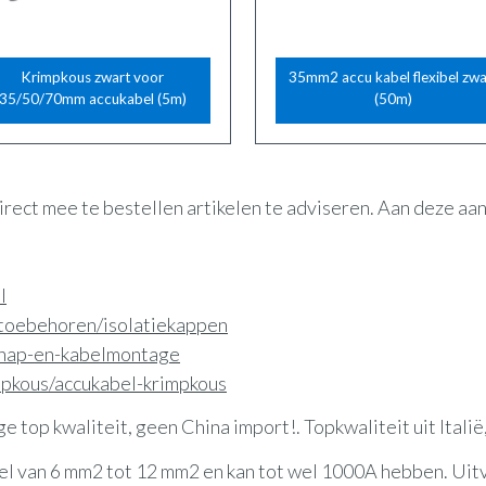
Krimpkous zwart voor
35mm2 accu kabel flexibel zwa
35/50/70mm accukabel (5m)
(50m)
irect mee te bestellen artikelen te adviseren. Aan deze a
l
n-toebehoren/isolatiekappen
schap-en-kabelmontage
mpkous/accukabel-krimpkous
ge top kwaliteit, geen China import!. Topkwaliteit uit Italië
abel van 6 mm2 tot 12 mm2 en kan tot wel 1000A hebben. U