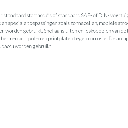
or standaard startaccu’’s of standaard SAE- of DIN- voertui
 en speciale toepassingen zoals zonnecellen, mobiele str
gen worden gebruikt. Snel aansluiten en loskoppelen van de
chermen accupolen en printplaten tegen corrosie. De acc
oudaccu worden gebruikt